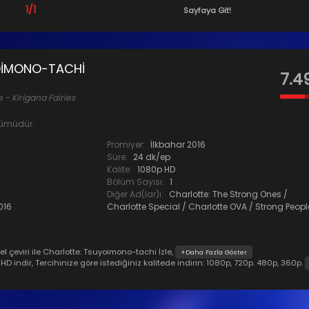
1/1
Sayfaya Git!
OIMONO-TACHI
7.4
e - Kirigana Fairies
ölümüdür.
Promiyer:
İlkbahar 2016
Süre:
24 dk/ep
Kalite:
1080p HD
Bölüm Sayısı:
1
Diğer Ad(lar)ı:
Charlotte: The Strong Ones /
016
Charlotte Special / Charlotte OVA / Strong Peopl
el çeviri ile Charlotte: Tsuyoimono-tachi İzle,
+Daha Fazla Göster
 indir, Tercihinize göre istediğiniz kalitede indirin: 1080p, 720p. 480p, 360p.