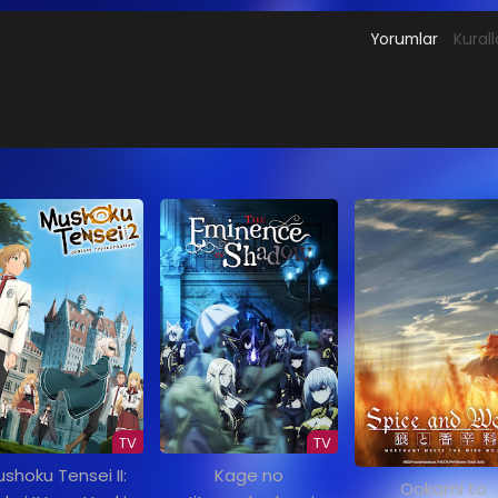
Yorumlar
Kurall
TV
TV
shoku Tensei II:
Kage no
Ookami to