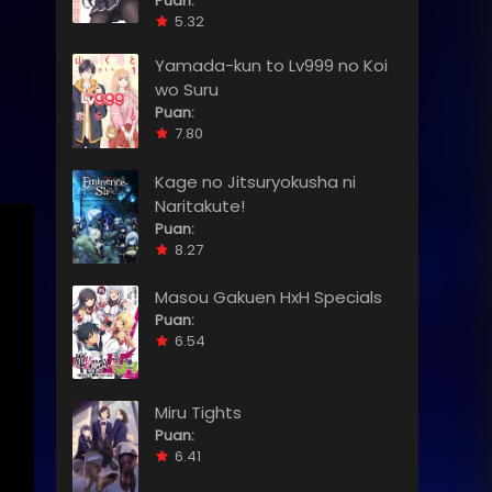
Puan:
5.32
Yamada-kun to Lv999 no Koi
wo Suru
Puan:
7.80
Kage no Jitsuryokusha ni
Naritakute!
Puan:
8.27
Masou Gakuen HxH Specials
Puan:
6.54
Miru Tights
Puan:
6.41