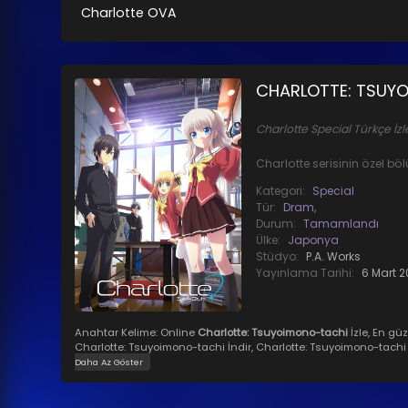
Charlotte OVA
CHARLOTTE: TSUY
Charlotte Special Türkçe İzl
Charlotte serisinin özel b
Kategori:
Special
Tür:
Dram,
Durum:
Tamamlandı
Ülke:
Japonya
Stüdyo:
P.A. Works
Yayınlama Tarihi:
6 Mart 2
Anahtar Kelime:
Online
Charlotte: Tsuyoimono-tachi
İzle, En güz
Charlotte: Tsuyoimono-tachi İndir, Charlotte: Tsuyoimono-tachi HD
Daha Az Göster