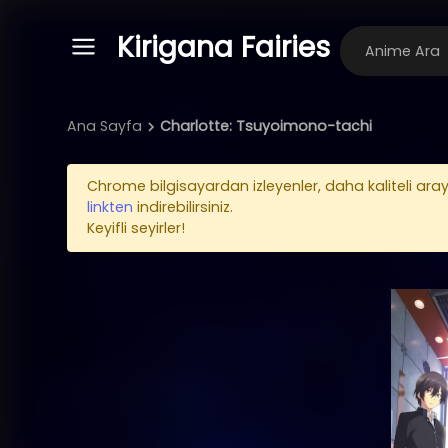
Kirigana Fairies
Ana Sayfa
Charlotte: Tsuyoimono-tachi
Chrome bilgisayardan izleyenler, daha kaliteli aray
linkten
indirebilirsiniz.
Keyifli seyirler!