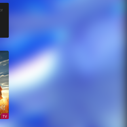
ar
TV