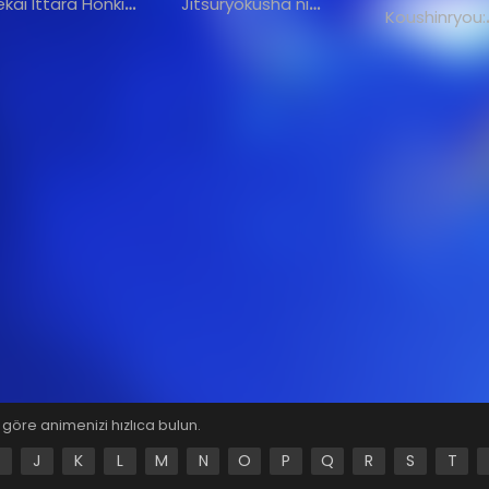
ekai Ittara Honki
Jitsuryokusha ni
Koushinryou:
Dasu Part 2
Naritakute!
Merchant Meets
Wise Wolf
öre animenizi hızlıca bulun.
J
K
L
M
N
O
P
Q
R
S
T