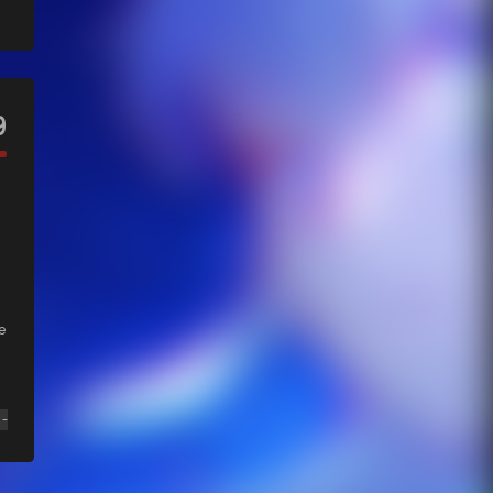
9
e
-