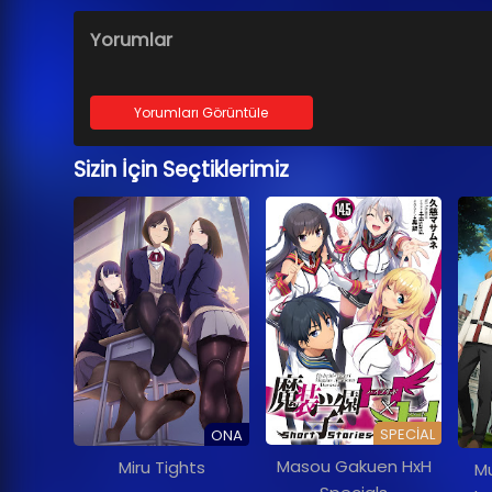
Yorumlar
Yorumları Görüntüle
Sizin İçin Seçtiklerimiz
SPECIAL
ONA
Masou Gakuen HxH
Miru Tights
Mu