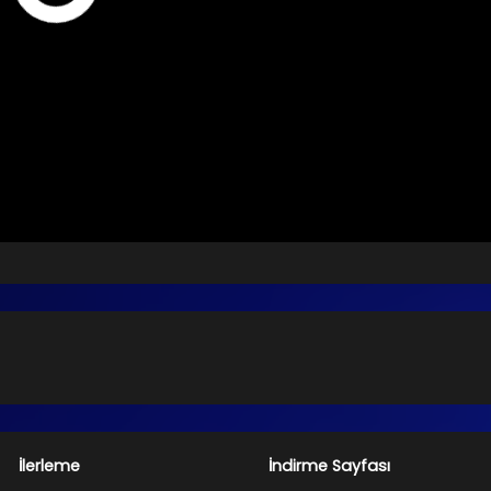
İlerleme
İndirme Sayfası