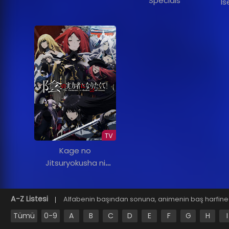
Specials
Is
TV
Kage no
Jitsuryokusha ni
Naritakute! 2nd
Season
A-Z Listesi
Alfabenin başından sonuna, animenin baş harfine g
Tümü
0-9
A
B
C
D
E
F
G
H
I