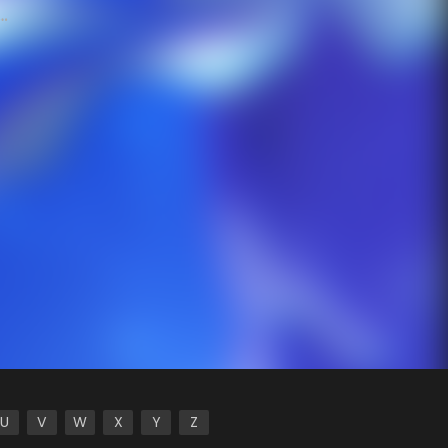
 the
U
V
W
X
Y
Z