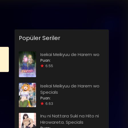
Popüler Seriler
Isekai Meikyuu de Harem wo
Puan:
6.55
Isekai Meikyuu de Harem wo
Specials
Puan:
6.63
Inu ni Nattara Suki na Hito ni
Hirowareta. Specials