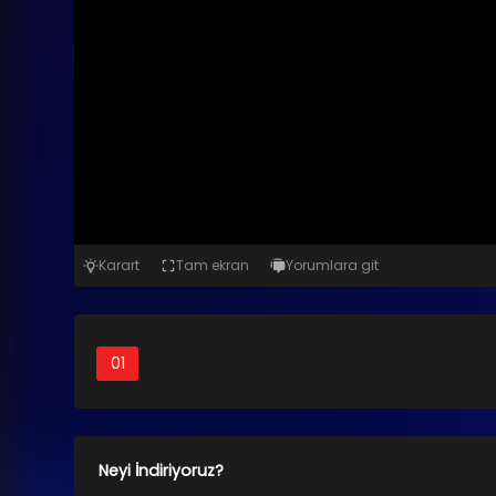
Karart
Tam ekran
Yorumlara git
01
Neyi İndiriyoruz?